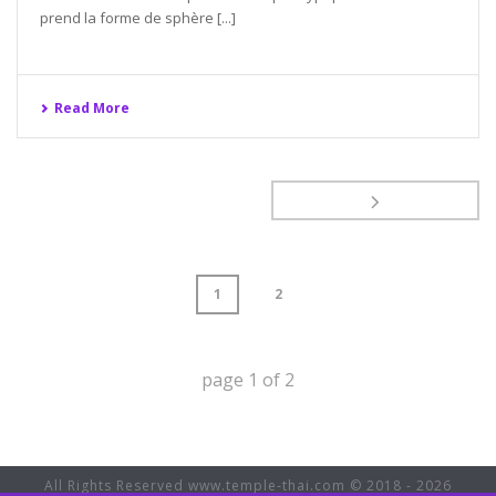
prend la forme de sphère [...]
Read More
1
2
page
1
of
2
All Rights Reserved www.temple-thai.com © 2018 - 2026