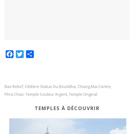
F
T
P
a
w
a
c
i
r
e
t
t
b
t
a
Bas-Relief
Célèbre Statue Du Bouddha
Chiang Mai Centre
,
,
,
o
e
g
Phra Chao
Temple Couleur Argent
Temple Original
,
,
o
r
e
TEMPLES À DÉCOUVRIR
k
r