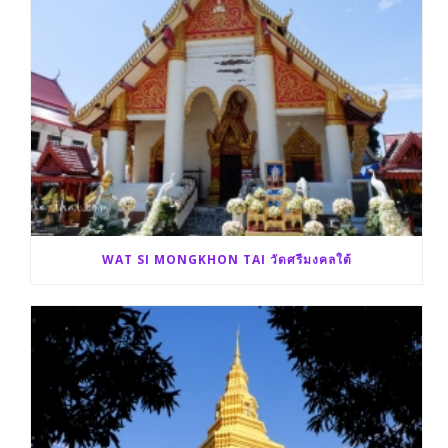
WAT SI MONGKHON TAI วัดศรีมงคลใต้