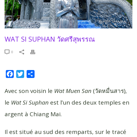
WAT SI SUPHAN วัดศรีสุพรรณ
0
F
T
P
a
w
a
c
i
r
Avec son voisin le
Wat Muen San
(วัดหมื่นสาร),
e
t
t
le
Wat Si Suphan
est l’un des deux temples en
b
t
a
argent à Chiang Mai.
o
e
g
o
r
e
k
r
Il est situé au sud des remparts, sur le tracé