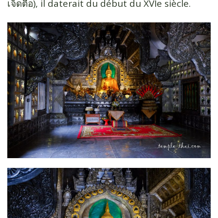
เจ็ด​ตื้อ​), il daterait du début du XVIe siècle.