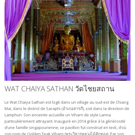
WAT CHAIYA SATHAN วัดไชยสถาน
Le Wat Chaiya Sathan est logé dans un village au sud-est de Chiang
Mai, dans le district de Saraphi (อำเภอสารภี), soit dans la direction de
Lamphun. Son enceinte accueille un Viharn de style Lanna
particulièrement attrayant. Inauguré en 2014 grâce à la générosité
d’une famille singapourienne, ce pavillon fut construit en teck, d’où
son nom de Golden Teak Viharn (พระ​วิหาร​หลวง​ไม้​สัก​ทอง). Par son