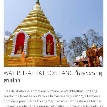
WAT PHRATHAT SOB FANG วัดพระธาตุ
สบฝาง
Près de Thaton, à la frontière birmane, le Wat Phrathat Sob Fang
surplombe la vallée où s’écoule la rivière Kok (แม่น้ำกก), à l’extrême
nord de la province de Chiang Mai. L’accès au monastère se fait par
une petite route dans le dernier kilomètre. Sur place, seuls quelques