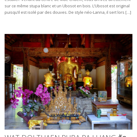
sur ce même stupa blanc et un Ubosot en bois. L’Ubosot est original
puisqu’il est isolé par des douves. De style néo-Lanna, il sert lors […]