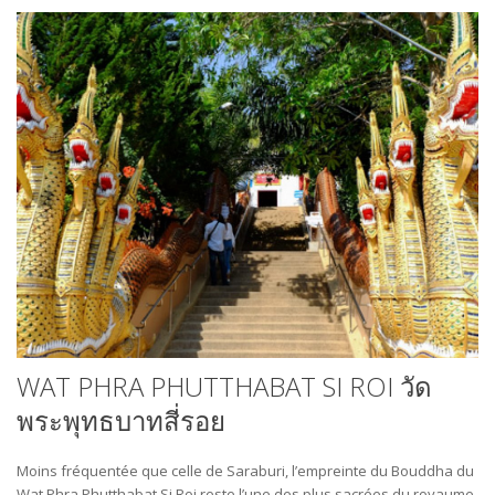
WAT PHRA PHUTTHABAT SI ROI วัด
พระพุทธบาทสี่รอย
Moins fréquentée que celle de Saraburi, l’empreinte du Bouddha du
Wat Phra Phutthabat Si Roi reste l’une des plus sacrées du royaume.