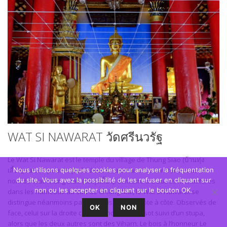
WAT SI NAWARAT วัดศรีนวรัฐ
Le Wat Si Nawarat est le temple du village de Thung Siao (บ้านทุ่ง
เสี้ยว), raison pour laquelle il est connu dans les environs sous le
Nous utilisons quelques cookies pour analyser la fréquentation
du site. Vous avez la possibilité de les refuser en cliquant sur
nom de Wat Thung Siao (วัดทุ่งเสี้ยว). Similaire à d’autres monastères
non ou les accepter en cliquant sur le bouton OK.
dans les hameaux au sud de Chiang Mai, le Wat Si Nawarat se
distingue néanmoins par ses trois édifices côte à côte. Observés de
OK
NON
face, celui sur la droite correspond à un Ubosot suivi d’un stupa,
alors que les deux autres sont des Viharn. Le bois à l’honneur Le