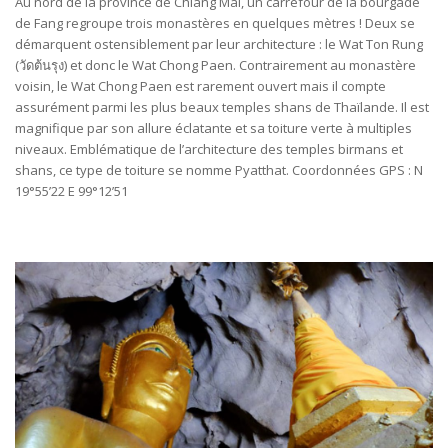
Au nord de la province de Chiang Mai, un carrefour de la bourgade
de Fang regroupe trois monastères en quelques mètres ! Deux se
démarquent ostensiblement par leur architecture : le Wat Ton Rung
(วัดต้นรุง) et donc le Wat Chong Paen. Contrairement au monastère
voisin, le Wat Chong Paen est rarement ouvert mais il compte
assurément parmi les plus beaux temples shans de Thaïlande. Il est
magnifique par son allure éclatante et sa toiture verte à multiples
niveaux. Emblématique de l’architecture des temples birmans et
shans, ce type de toiture se nomme Pyatthat. Coordonnées GPS : N
19°55’22 E 99°12’51