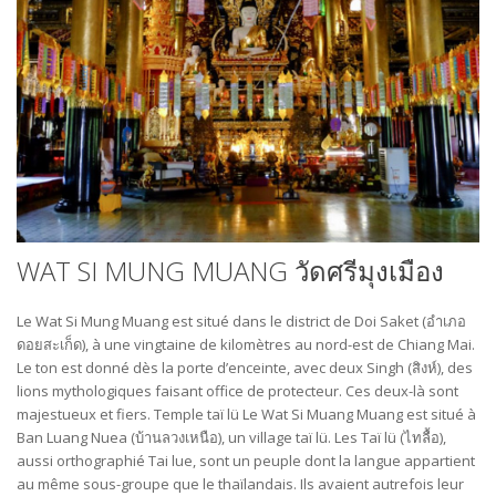
WAT SI MUNG MUANG วัดศรีมุงเมือง
Le Wat Si Mung Muang est situé dans le district de Doi Saket (อำเภอ
ดอยสะเก็ด), à une vingtaine de kilomètres au nord-est de Chiang Mai.
Le ton est donné dès la porte d’enceinte, avec deux Singh (สิงห์), des
lions mythologiques faisant office de protecteur. Ces deux-là sont
majestueux et fiers. Temple taï lü Le Wat Si Muang Muang est situé à
Ban Luang Nuea (บ้านลวงเหนือ), un village taï lü. Les Taï lü (ไทลื้อ),
aussi orthographié Tai lue, sont un peuple dont la langue appartient
au même sous-groupe que le thaïlandais. Ils avaient autrefois leur