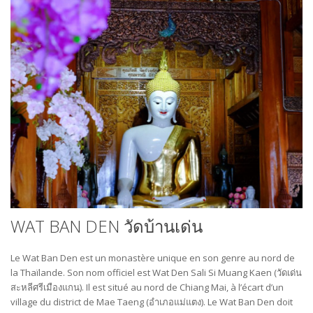
WAT BAN DEN วัดบ้านเด่น
Le Wat Ban Den est un monastère unique en son genre au nord de
la Thaïlande. Son nom officiel est Wat Den Sali Si Muang Kaen (วัดเด่น
สะหลีศรีเมืองแกน). Il est situé au nord de Chiang Mai, à l’écart d’un
village du district de Mae Taeng (อำเภอแม่แตง). Le Wat Ban Den doit