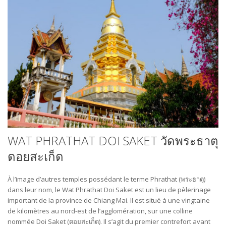
WAT PHRATHAT DOI SAKET วัดพระธาตุ
ดอยสะเก็ด
À l’image d’autres temples possédant le terme Phrathat (พระธาตุ)
dans leur nom, le Wat Phrathat Doi Saket est un lieu de pèlerinage
important de la province de Chiang Mai. Il est situé à une vingtaine
de kilomètres au nord-est de l’agglomération, sur une colline
nommée Doi Saket (ดอยสะเก็ด). Il s’agit du premier contrefort avant