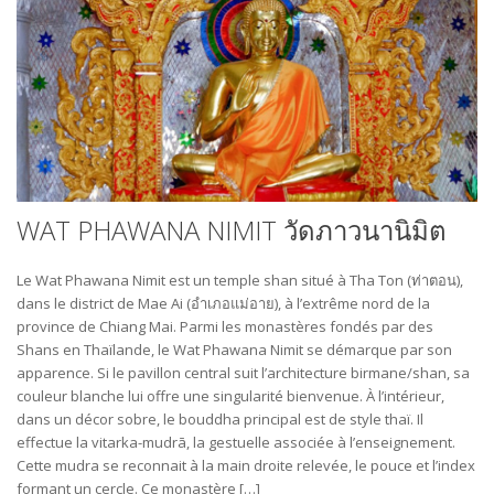
WAT PHAWANA NIMIT วัดภาวนานิมิต
Le Wat Phawana Nimit est un temple shan situé à Tha Ton (ท่าตอน),
dans le district de Mae Ai (อำเภอแม่อาย), à l’extrême nord de la
province de Chiang Mai. Parmi les monastères fondés par des
Shans en Thaïlande, le Wat Phawana Nimit se démarque par son
apparence. Si le pavillon central suit l’architecture birmane/shan, sa
couleur blanche lui offre une singularité bienvenue. À l’intérieur,
dans un décor sobre, le bouddha principal est de style thaï. Il
effectue la vitarka-mudrā, la gestuelle associée à l’enseignement.
Cette mudra se reconnait à la main droite relevée, le pouce et l’index
formant un cercle. Ce monastère […]