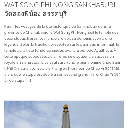
WAT SONG PHI NONG SANKHABURI
วัดสองพี่น้อง สรรคบุรี
Parmi les vestiges de la cité historique de Sankhaburi dans la
province de Chainat, voici le Wat Song Phi Nong, soit le temple des
deux stupas frères. Le monastère doit sa dénomination à une
légende. Selon la tradition présentée sur le panneau informatif, le
temple aurait été fondé six siècles avant la période Ayutthaya. À
cette époque supposée, trois frères se disputent la succession
royale en s’entretuant. Le seul survivant, le bien nommé Chao Sam
(เจ้า​สาม​), aurait construit le Prang en l’honneur de Chao Ai (เจ้า​อ้าย),
alors que le stupa est dédié à son second grand-frère, Chao Yi (เจ้า​
ยี่). Ce stupa […]