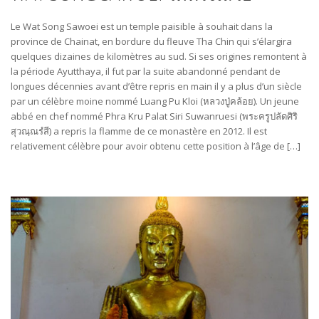
Le Wat Song Sawoei est un temple paisible à souhait dans la
province de Chainat, en bordure du fleuve Tha Chin qui s’élargira
quelques dizaines de kilomètres au sud. Si ses origines remontent à
la période Ayutthaya, il fut par la suite abandonné pendant de
longues décennies avant d’être repris en main il y a plus d’un siècle
par un célèbre moine nommé Luang Pu Kloi (หลวง​ปู่​คล้อย). Un jeune
abbé en chef nommé Phra Kru Palat Siri Suwanruesi (พระครูปลัดศิริ
สุวณฺณรํสี) a repris la flamme de ce monastère en 2012. Il est
relativement célèbre pour avoir obtenu cette position à l’âge de […]