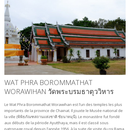
WAT PHRA BOROMMATHAT
WORAWIHAN วัดพระบรมธาตุววิหาร
Le Wat Phra Borommathat Worawihan est l’un des temples les plus
importants de la province de Chainat. Il jouxte le Musée national de
la ville (พิพิธภัณฑสถานแห่งชาติ ชัยนาทมุนี). Le monastère fut fondé
aux débuts de la période Ayutthaya, mais il est classé sous
patronage royal depuis l’année 1956, à la suite de visite du roi Rama