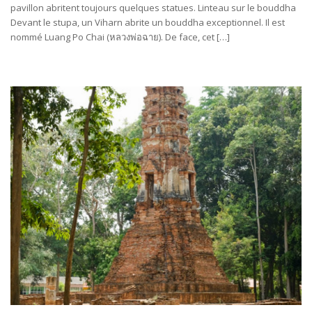
pavillon abritent toujours quelques statues. Linteau sur le bouddha
Devant le stupa, un Viharn abrite un bouddha exceptionnel. Il est
nommé Luang Po Chai (หลวงพ่อ​ฉาย). De face, cet […]