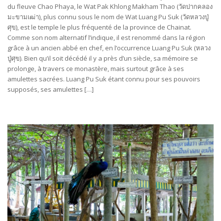
du fleuve Chao Phaya, le Wat Pak Khlong Makham Thao (วัดปากคลอง
มะขามเฒ่า), plus connu sous le nom de Wat Luang Pu Suk (วัดหลวงปู่
ศุข), est le temple le plus fréquenté de la province de Chainat.
Comme son nom alternatif l’indique, il est renommé dans la région
grâce à un ancien abbé en chef, en l’occurrence Luang Pu Suk (หลวง
ปู่ศุข). Bien qu’il soit décédé il y a près d’un siècle, sa mémoire se
prolonge, à travers ce monastère, mais surtout grâce à ses
amulettes sacrées. Luang Pu Suk étant connu pour ses pouvoirs
supposés, ses amulettes […]