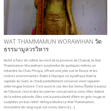
WAT THAMMAMUN WORAWIHAN วัด
ธรรมามูลวรวิหาร
Niché à flanc de colline au nord de la province de Chainat, le Wat
Thammamun Worawiharn surplombe de quelques mètres un
méandre du Chao Phraya, offrant une jolie vue le fleuve et les
rizières environnantes. Établi à l’époque où Ayutthaya était la
capitale du Siam, le Chedi partiellement conservé vient rappeler
cette longue histoire. C’est aussi le cas des Bai Sema (ใบเสมา) autour
de l’Ubosot, c’est-à-dire les pierres consacrant la zone. Elles datent
de la même période. Elles ont la particularité d’être en grès rouge et
sculptées en bas-relief. Abhaya-Mudra Le Wat Thammamun,
monastère de rang royal, est connu dans la […]