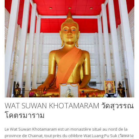
WAT SUWAN KHOTAMARAM วัดสุวรรณ
โคตรมาราม
Le Wat Suwan Khotamaram est un monastère situé au nord de la
province de Chainat, tout près du célèbre Wat Luang Pu Suk (วัดหลวง