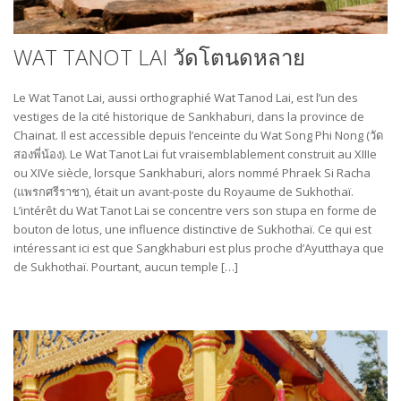
WAT TANOT LAI วัดโตนดหลาย
Le Wat Tanot Lai, aussi orthographié Wat Tanod Lai, est l’un des
vestiges de la cité historique de Sankhaburi, dans la province de
Chainat. Il est accessible depuis l’enceinte du Wat Song Phi Nong (วัด
สองพี่น้อง). Le Wat Tanot Lai fut vraisemblablement construit au XIIIe
ou XIVe siècle, lorsque Sankhaburi, alors nommé Phraek Si Racha
(แพรกศรีราชา), était un avant-poste du Royaume de Sukhothaï.
L’intérêt du Wat Tanot Lai se concentre vers son stupa en forme de
bouton de lotus, une influence distinctive de Sukhothaï. Ce qui est
intéressant ici est que Sangkhaburi est plus proche d’Ayutthaya que
de Sukhothaï. Pourtant, aucun temple […]