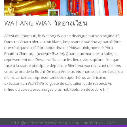
WAT ANG WIAN วัดอ่างเวียน
À l’est de Chonburi, le Wat Ang Wian se distingue par son originalité.
Dans un Viharn bleu au toit blanc, l’imposant bouddha apparaît être
une réplique du célèbre bouddha de Phitsanulok, nommé Phra
Phuttha Chinnarat (พระพุทธชินราช). Quant aux murs de la salle, ils
représentent des Devas veillant sur les lieux, alors qu’une fresque
face à la statue principale dépeint le Bienheureux recevant un mets
sous l’arbre de la Bodhi. De manière plus étonnante, les fenêtres, du
moins certaines, représentent des super-héros américains
exécutant un Waï (ไหว้), le geste de salutation et de respect. Au
milieu d’autres personnages plus habituels, on découvre […]
All Rights Reserved www.temple-thai.com © 2018 - 2026