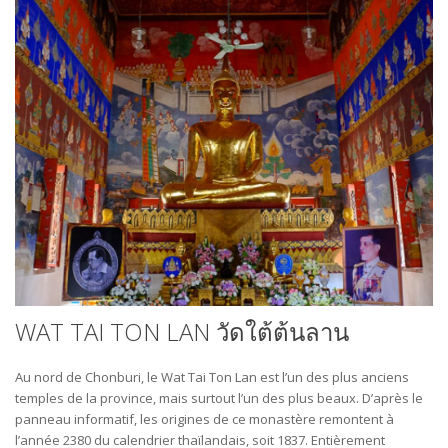
WAT TAI TON LAN วัดใต้ต้นลาน
Au nord de Chonburi, le Wat Tai Ton Lan est l’un des plus anciens
temples de la province, mais surtout l’un des plus beaux. D’après le
panneau informatif, les origines de ce monastère remontent à
l’année 2380 du calendrier thaïlandais, soit 1837. Entièrement