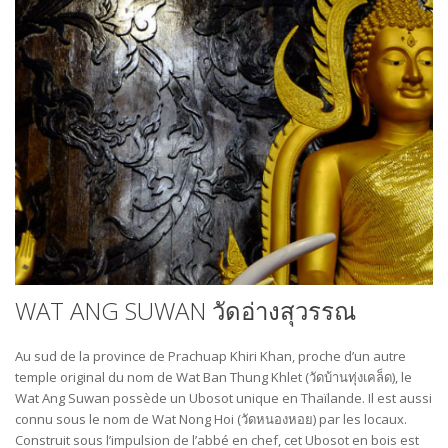
WAT ANG SUWAN วัดอ่างสุวรรณ
Au sud de la province de Prachuap Khiri Khan, proche d’un autre
temple original du nom de Wat Ban Thung Khlet (วัดบ้านทุ่งเคล็ด), le
Wat Ang Suwan possède un Ubosot unique en Thaïlande. Il est aussi
connu sous le nom de Wat Nong Hoi (วัดหนองหอย) par les locaux.
Construit sous l’impulsion de l’abbé en chef, cet Ubosot en bois est