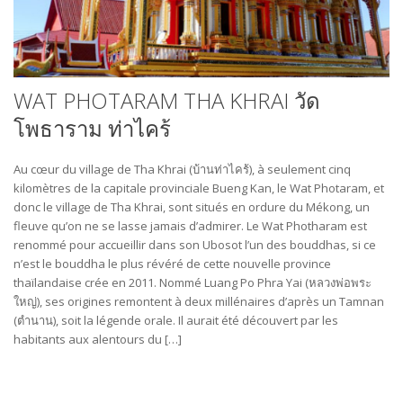
WAT PHOTARAM THA KHRAI วัด
โพธาราม ท่าไคร้
Au cœur du village de Tha Khrai (บ้านท่าไคร้), à seulement cinq
kilomètres de la capitale provinciale Bueng Kan, le Wat Photaram, et
donc le village de Tha Khrai, sont situés en ordure du Mékong, un
fleuve qu’on ne se lasse jamais d’admirer. Le Wat Photharam est
renommé pour accueillir dans son Ubosot l’un des bouddhas, si ce
n’est le bouddha le plus révéré de cette nouvelle province
thaïlandaise crée en 2011. Nommé Luang Po Phra Yai (หลวงพ่อ​พระ​
ใหญ่​), ses origines remontent à deux millénaires d’après un Tamnan
(ตำนาน), soit la légende orale. Il aurait été découvert par les
habitants aux alentours du […]