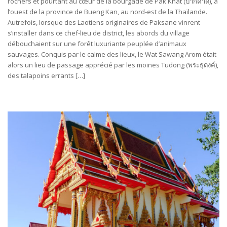
rochers et pourtant au cœur de la bourgade de Pak Khat (ปากคาด), à
l’ouest de la province de Bueng Kan, au nord-est de la Thaïlande.
Autrefois, lorsque des Laotiens originaires de Paksane vinrent
s’installer dans ce chef-lieu de district, les abords du village
débouchaient sur une forêt luxuriante peuplée d’animaux
sauvages. Conquis par le calme des lieux, le Wat Sawang Arom était
alors un lieu de passage apprécié par les moines Tudong (พระธุดงค์),
des talapoins errants […]