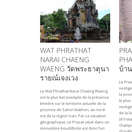
WAT PHRATHAT
PRA
NARAI CHAENG
PHA
WAENG วัดพระธาตุนา
บ้า
รายณ์เจงเวง
Le Pra
vestige
Le Wat Phrathat Narai Chaeng Waeng
la prov
est le plus bel exemple de la présence
le plus
khmère sur le territoire actuelle de la
vestige
province de Sakon Nakhon, au nord-
de la l
est de la région Isan. Par sa situation
(สว่างแ
géographique, ce Prasat situé dans un
champs,
monastère bouddhiste est donc l’un
(บ้านพ