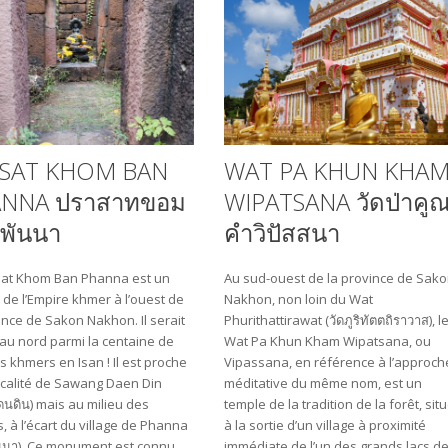
SAT KHOM BAN
WAT PA KHUN KHA
NNA ปราสาทขอม
WIPATSANA วัดป่าคู
นพันนา
คำวิปัสสนา
sat Khom Ban Phanna est un
Au sud-ouest de la province de Sak
 de l’Empire khmer à l’ouest de
Nakhon, non loin du Wat
ince de Sakon Nakhon. Il serait
Phurithattirawat (วัดภูริทัตตถิราวาส), l
 au nord parmi la centaine de
Wat Pa Khun Kham Wipatsana, ou
s khmers en Isan ! Il est proche
Vipassana, en référence à l’approch
ocalité de Sawang Daen Din
méditative du même nom, est un
ดนดิน) mais au milieu des
temple de la tradition de la forêt, sit
 à l’écart du village de Phanna
à la sortie d’un village à proximité
ันนา). Ce monument est connu
immédiate de l’un des grands lacs d