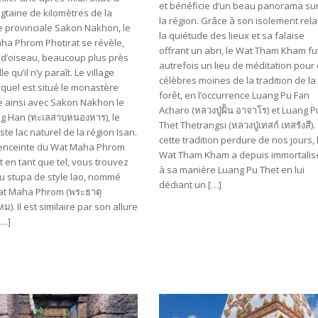
et bénéficie d’un beau panorama su
gtaine de kilomètres de la
la région. Grâce à son isolement relat
e provinciale Sakon Nakhon, le
la quiétude des lieux et sa falaise
ha Phrom Photirat se révèle,
offrant un abri, le Wat Tham Kham fu
 d’oiseau, beaucoup plus près
autrefois un lieu de méditation pour
lle qu’il n’y paraît. Le village
célèbres moines de la tradition de la
quel est situé le monastère
forêt, en l’occurrence Luang Pu Fan
e ainsi avec Sakon Nakhon le
Acharo (หลวงปู่ฝั้น อาจาโร) et Luang P
ng Han (ทะเลสาบหนองหาร), le
Thet Thetrangsi (หลวงปู่เทสก์ เทสรังสี). 
ste lac naturel de la région Isan.
cette tradition perdure de nos jours, 
’enceinte du Wat Maha Phrom
Wat Tham Kham a depuis immortalis
t en tant que tel, vous trouvez
à sa manière Luang Pu Thet en lui
u stupa de style lao, nommé
dédiant un […]
at Maha Phrom (พระธาตุ
). Il est similaire par son allure
[…]