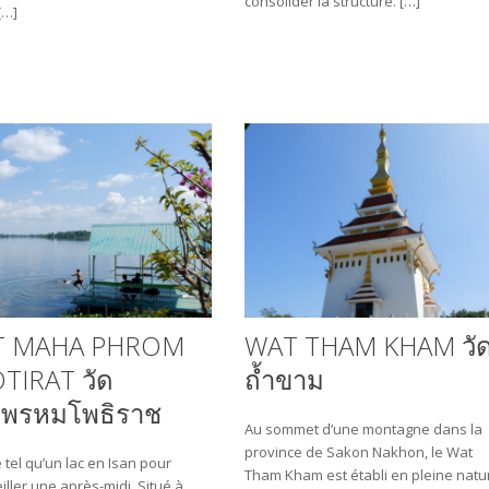
consolider la structure. […]
[…]
T MAHA PHROM
WAT THAM KHAM วั
TIRAT วัด
ถ้ำขาม
พรหมโพธิราช
Au sommet d’une montagne dans la
province de Sakon Nakhon, le Wat
 tel qu’un lac en Isan pour
Tham Kham est établi en pleine natu
ller une après-midi. Situé à