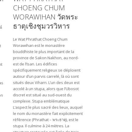
CHOENG CHUM
WORAWIHAN วัดพระ
ธาตุเชิงชุมวรวิหาร
ณ์
Le Wat Phrathat Choeng Chum
Worawihan est le monastère
t
bouddhiste le plus important de la
province de Sakon Nakhon, au nord-
est de l’Isan. Les édifices
nt
spécifiquement religieux se déploient
autour d’un parvis carrelé, là où sont
situés deux Viharn. L’un des deux est
as
accolé à un stupa, alors que l’Ubosot
discret est situé au sud-ouest du
en
complexe. Stupa emblématique
L’aspect le plus sacré des lieux, auquel
le nom du monastère fait explicitement
é
référence (Phrathat – พระธาตุ), est le
stupa. Il culmine à 24 mètres. La
structure restaurée est âgée de trois