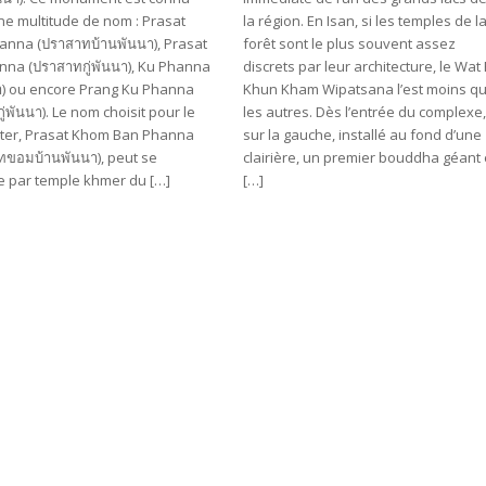
ne multitude de nom : Prasat
la région. En Isan, si les temples de l
anna (ปราสาทบ้านพันนา), Prasat
forêt sont le plus souvent assez
nna (ปราสาทกู่พันนา), Ku Phanna
discrets par leur architecture, le Wat
นา) ou encore Prang Ku Phanna
Khun Kham Wipatsana l’est moins q
กู่พันนา). Le nom choisit pour le
les autres. Dès l’entrée du complexe,
ter, Prasat Khom Ban Phanna
sur la gauche, installé au fond d’une
ทขอมบ้านพันนา), peut se
clairière, un premier bouddha géant
e par temple khmer du […]
[…]