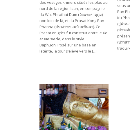
des vestiges khmers situés les plus au
sous u
nord de la région Isan, en compagnie
Ban Ph
du Wat Phrathat Dum (วัดพระธาตุดุม),
Ku Pha
non loin de là, et du Prasat Kong Ban
(กู่พัน
Phanna (ปราสาทขอมบ้านพันนา). Ce
(ปรางค์
Prasat en grès fut construit entre le Xe
présen
et XIe siècle, dans le style
(ปราสา
Baphuon. Posé sur une base en
traduir
latérite, la tour s’élève vers le […]