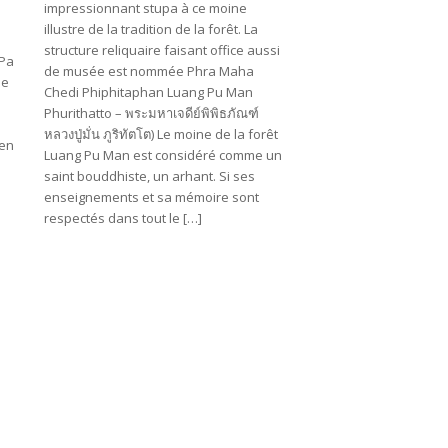
impressionnant stupa à ce moine
a
illustre de la tradition de la forêt. La
structure reliquaire faisant office aussi
 Pa
de musée est nommée Phra Maha
ue
Chedi Phiphitaphan Luang Pu Man
Phurithatto – พระมหาเจดีย์พิพิธภัณฑ์
หลวงปู่มั่น ภูริทัตโต) Le moine de la forêt
 en
Luang Pu Man est considéré comme un
saint bouddhiste, un arhant. Si ses
enseignements et sa mémoire sont
respectés dans tout le […]