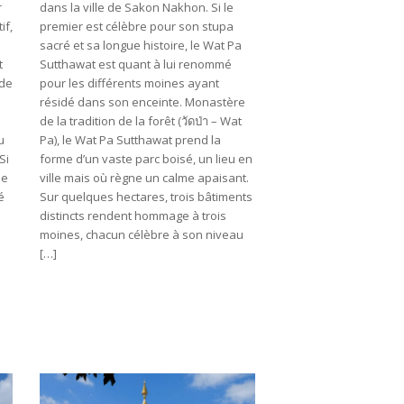
r
dans la ville de Sakon Nakhon. Si le
if,
premier est célèbre pour son stupa
sacré et sa longue histoire, le Wat Pa
t
Sutthawat est quant à lui renommé
 de
pour les différents moines ayant
résidé dans son enceinte. Monastère
de la tradition de la forêt (วัดป่า – Wat
u
Pa), le Wat Pa Sutthawat prend la
Si
forme d’un vaste parc boisé, un lieu en
le
ville mais où règne un calme apaisant.
é
Sur quelques hectares, trois bâtiments
distincts rendent hommage à trois
moines, chacun célèbre à son niveau
[…]