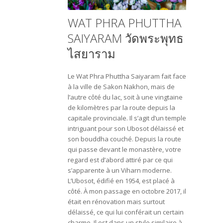
WAT PHRA PHUTTHA
SAIYARAM วัดพระพุทธ
ไสยาราม
Le Wat Phra Phuttha Saiyaram fait face
à la ville de Sakon Nakhon, mais de
l’autre côté du lac, soit à une vingtaine
de kilomètres par la route depuis la
capitale provinciale. Il s’agit d’un temple
intriguant pour son Ubosot délaissé et
son bouddha couché. Depuis la route
qui passe devant le monastère, votre
regard est d’abord attiré par ce qui
s’apparente à un Viharn moderne.
L’Ubosot, édifié en 1954, est placé à
côté. À mon passage en octobre 2017, il
était en rénovation mais surtout
délaissé, ce qui lui conférait un certain
charme. Il est dans un style similaire à