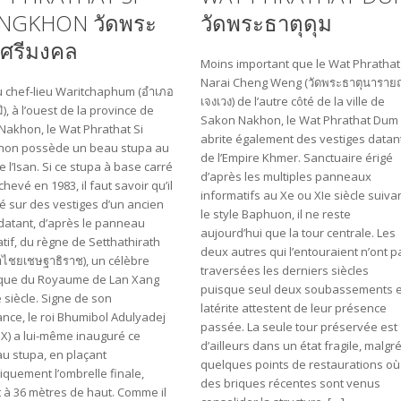
GKHON วัดพระ
วัดพระธาตุดุม
ุศรีมงคล
Moins important que le Wat Phrathat
Narai Cheng Weng (วัดพระธาตุนาราย
u chef-lieu Waritchaphum (อำเภอ
เจงเวง) de l’autre côté de la ville de
มิ), à l’ouest de la province de
Sakon Nakhon, le Wat Phrathat Dum
Nakhon, le Wat Phrathat Si
abrite également des vestiges datan
on possède un beau stupa au
de l’Empire Khmer. Sanctuaire érigé
 l’Isan. Si ce stupa à base carré
d’après les multiples panneaux
chevé en 1983, il faut savoir qu’il
informatifs au Xe ou XIe siècle suiva
gé sur des vestiges d’un ancien
le style Baphuon, il ne reste
datant, d’après le panneau
aujourd’hui que la tour centrale. Les
tif, du règne de Setthathirath
deux autres qui l’entouraient n’ont p
้า​ไชย​เชษฐา​ธิราช), un célèbre
traversées les derniers siècles
ue du Royaume de Lan Xang
puisque seul deux soubassements 
 siècle. Signe de son
latérite attestent de leur présence
nce, le roi Bhumibol Adulyadej
passée. La seule tour préservée est
X) a lui-même inauguré ce
d’ailleurs dans un état fragile, malgr
u stupa, en plaçant
quelques points de restaurations où
quement l’ombrelle finale,
des briques récentes sont venus
 à 36 mètres de haut. Comme il