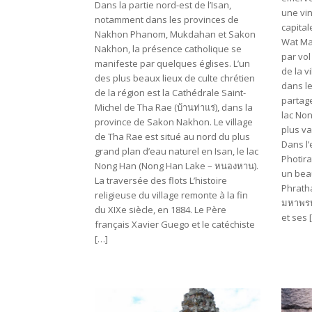
Dans la partie nord-est de l’Isan,
une vin
notamment dans les provinces de
capital
Nakhon Phanom, Mukdahan et Sakon
Wat Ma
Nakhon, la présence catholique se
par vol
manifeste par quelques églises. L’un
de la vi
des plus beaux lieux de culte chrétien
dans le
de la région est la Cathédrale Saint-
partag
Michel de Tha Rae (บ้านท่าแร่), dans la
lac No
province de Sakon Nakhon. Le village
plus va
de Tha Rae est situé au nord du plus
Dans l
grand plan d’eau naturel en Isan, le lac
Photira
Nong Han (Nong Han Lake – หนองหาน).
un bea
La traversée des flots L’histoire
Phrath
religieuse du village remonte à la fin
มหาพรหม
du XIXe siècle, en 1884. Le Père
et ses 
français Xavier Guego et le catéchiste
[…]