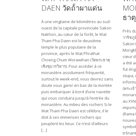
DAEN วัดถ้ําผาแด่น
MON
ธาต
À une vingtaine de kilomètres au sud-
ouest de la capitale provinciale Sakon
Près d
Nakhon, au cœur de la forêt, le Wat
วาริชภู
Tham Pha Daen est le deuxième
Sakon 
temple le plus populaire de la
Mongkh
province, après le Wat Phrathat
cœur de
Choeng Chum Worawihan (วัดพระธาตุ
a été a
เชิงชุมวรวิหาร). Pour accéder à ce
fut éri
monastère assidument fréquenté,
stupa, 
surtout le week-end, vous devrez sans
informa
doute vous garer en bas de la montée
(พระ​เจ
puis embarquer à bord d’une navette
monarq
qui vous conduira jusqu’à l’entrée du
au XVIe
monastère. Au milieu des rochers Si le
importa
Wat Tham Pha Daen est célèbre, il le
(Rama I
doit à ses immenses rochers qui
nouvea
peuplent les lieux. Ce n’est d’ailleurs
symboli
[…]
trônant