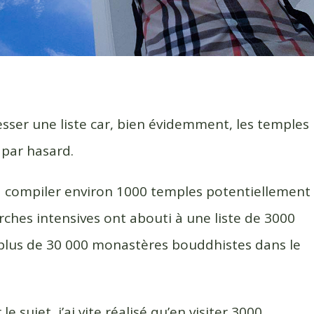
sser une liste car, bien évidemment, les temples
 par hasard.
à compiler environ 1000 temples potentiellement
erches intensives ont abouti à une liste de 3000
a plus de 30 000 monastères bouddhistes dans le
 sujet, j’ai vite réalisé qu’en visiter 3000