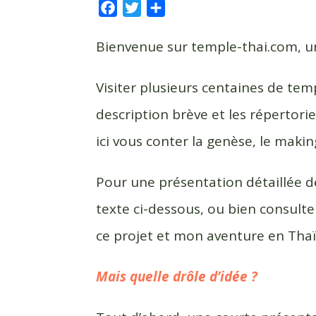
F
T
P
a
w
a
c
i
r
Bienvenue sur temple-thai.com, un
e
t
t
b
t
a
Visiter plusieurs centaines de tem
o
e
g
description brève et les répertori
o
r
e
k
r
ici vous conter la genèse, le making
Pour une présentation détaillée de 
texte ci-dessous, ou bien consulte
ce projet et mon aventure en Tha
Mais quelle drôle d’idée ?