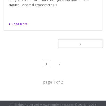
statues. Le nom du monastère [...]
Read More
1
2
page
1
of
2
All Rights Reserved www.temple-thai.com © 2018 - 2026