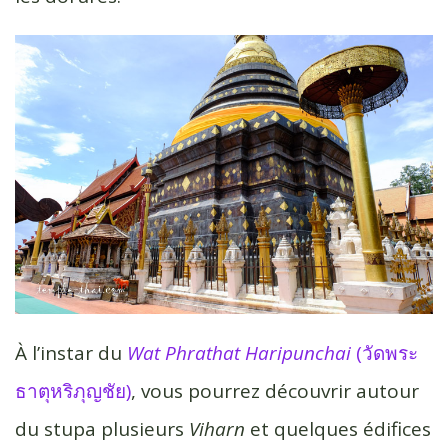
À l’instar du
Wat Phrathat Haripunchai
(วัดพระ
ธาตุหริภุญชัย)
, vous pourrez découvrir autour
du stupa plusieurs
Viharn
et quelques édifices