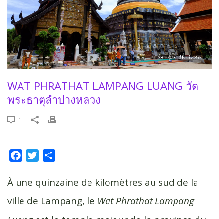
WAT PHRATHAT LAMPANG LUANG วัด
พระธาตุลำปางหลวง
1
F
T
P
a
w
a
c
i
r
À une quinzaine de kilomètres au sud de la
e
t
t
ville de Lampang, le
Wat Phrathat Lampang
b
t
a
o
e
g