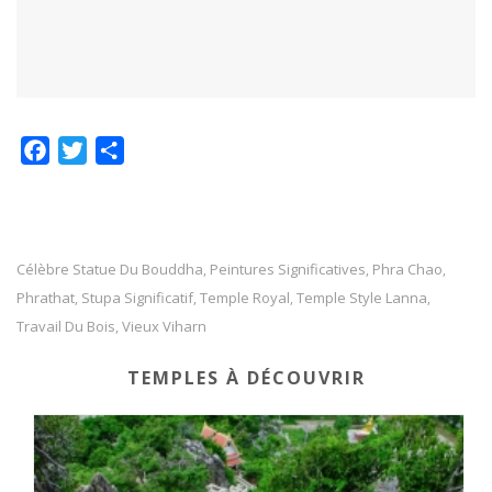
F
T
P
a
w
a
c
i
r
e
t
t
b
t
a
Célèbre Statue Du Bouddha
Peintures Significatives
Phra Chao
,
,
,
o
e
g
Phrathat
Stupa Significatif
Temple Royal
Temple Style Lanna
,
,
,
,
o
r
e
Travail Du Bois
Vieux Viharn
,
k
r
TEMPLES À DÉCOUVRIR