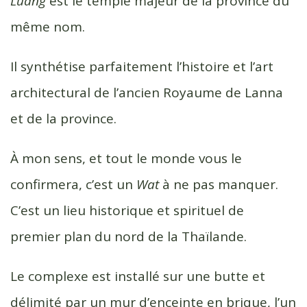
Luang
est le temple majeur de la province du
o
r
e
même nom.
k
r
Il synthétise parfaitement l’histoire et l’art
architectural de l’ancien Royaume de Lanna
et de la province.
À mon sens, et tout le monde vous le
confirmera, c’est un
Wat
à ne pas manquer.
C’est un lieu historique et spirituel de
premier plan du nord de la Thaïlande.
Le complexe est installé sur une butte et
délimité par un mur d’enceinte en brique, l’un