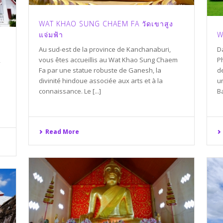
WAT KHAO SUNG CHAEM FA วัดเขาสูง
แจ่มฟ้า
W
Au sud-est de la province de Kanchanaburi,
D
vous êtes accueillis au Wat Khao Sung Chaem
P
,
Fa par une statue robuste de Ganesh, la
d
divinité hindoue associée aux arts et à la
u
connaissance. Le [...]
Ba
Read More