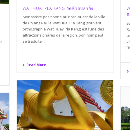
WAT HUAI PLA KANG วัดห้วยปลากั้ง
W
ป
Monastère positionné au nord-ouest de la ville
de Chiang Rai, le Wat Huai Pla Kang (souvent
S
orthographié Wat Huay Pla Kang) est l’une des
R
attractions phares de la région. Son nom peut
u
se traduite [...]
vi
la
l’
Read More