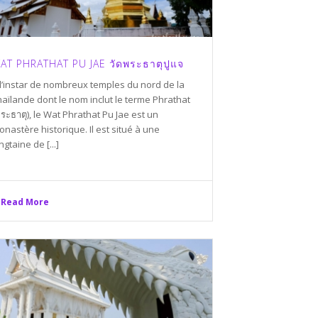
AT PHRATHAT PU JAE วัดพระธาตุปูแจ
 l’instar de nombreux temples du nord de la
aïlande dont le nom inclut le terme Phrathat
ระธาตุ), le Wat Phrathat Pu Jae est un
nastère historique. Il est situé à une
ngtaine de [...]
Read More