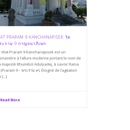
AT PRARAM 9 KANCHANAPISEK วัด
ระราม 9 กาญจนาภิเษก
e Wat Praram 9 Kanchanapisek est un
onastère à l’allure moderne portant le nom de
a majesté Bhumibol Adulyadej, à savoir Rama
 (Praram 9 – พระราม ๙). Éloigné de l’agitation
 [...]
Read More