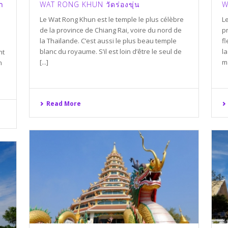
ำ
WAT RONG KHUN วัดร่องขุ่น
W
Le Wat Rong Khun est le temple le plus célèbre
L
de la province de Chiang Rai, voire du nord de
p
la Thaïlande. C’est aussi le plus beau temple
f
blanc du royaume. S’il est loin d’être le seul de
la
nt
[...]
ma
n
Read More