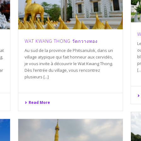
W
WAT KWANG THONG วัดกวางทอง
Le
ou
at
Au sud de la province de Phitsanulok, dans un
bl
g,
village atypique qui fait honneur aux cervidés,
p
je vous invite à découvrir le Wat Kwang Thong.
[..
ar
Dès l’entrée du village, vous rencontrez
plusieurs [...]
Read More