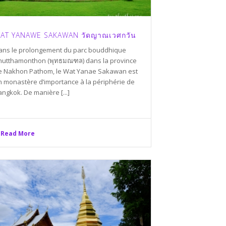
AT YANAWE SAKAWAN วัดญาณเวศกวัน
ans le prolongement du parc bouddhique
hutthamonthon (พุทธมณฑล) dans la province
e Nakhon Pathom, le Wat Yanae Sakawan est
n monastère d’importance à la périphérie de
ngkok. De manière [...]
Read More