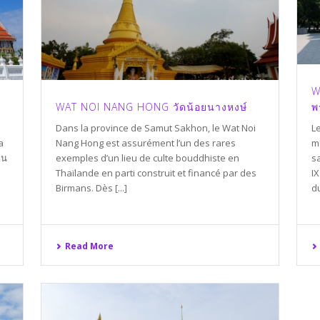
W
WAT NOI NANG HONG วัดน้อยนางหงษ์
พ
s
Dans la province de Samut Sakhon, le Wat Noi
L
a
Nang Hong est assurément l’un des rares
m
าน
exemples d’un lieu de culte bouddhiste en
s
Thaïlande en parti construit et financé par des
IX
Birmans. Dès [...]
du
Read More