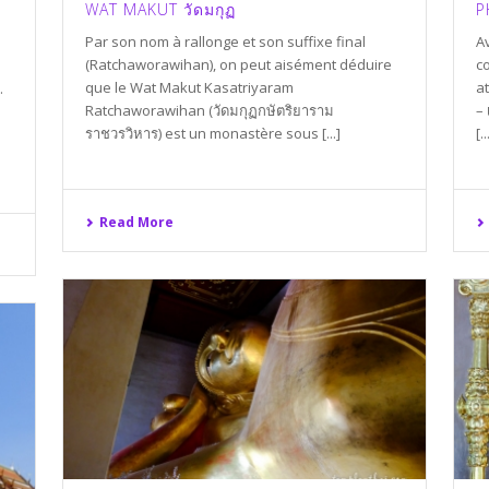
WAT MAKUT วัดมกุฏ
P
Par son nom à rallonge et son suffixe final
Av
(Ratchaworawihan), on peut aisément déduire
co
que le Wat Makut Kasatriyaram
at
.
Ratchaworawihan (วัดมกุฏกษัตริยาราม
– 
ราชวรวิหาร) est un monastère sous [...]
[..
Read More