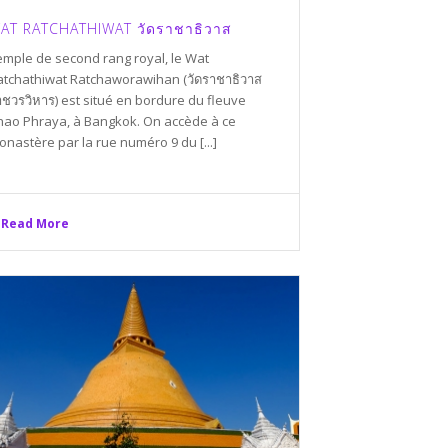
AT RATCHATHIWAT วัดราชาธิวาส
emple de second rang royal, le Wat
atchathiwat Ratchaworawihan (วัดราชาธิวาส
าชวรวิหาร) est situé en bordure du fleuve
hao Phraya, à Bangkok. On accède à ce
nastère par la rue numéro 9 du [...]
Read More