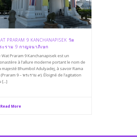
AT PRARAM 9 KANCHANAPISEK วัด
ระราม 9 กาญจนาภิเษก
e Wat Praram 9 Kanchanapisek est un
onastère à l’allure moderne portant le nom de
a majesté Bhumibol Adulyadej, à savoir Rama
 (Praram 9 – พระราม ๙). Éloigné de l’agitation
 [...]
Read More