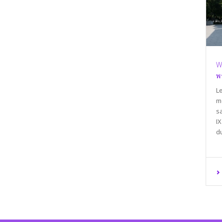
W
พ
L
m
s
IX
du