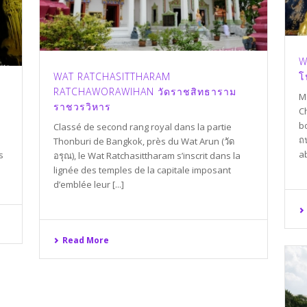
W
WAT RATCHASITTHARAM
โ
RATCHAWORAWIHAN วัดราชสิทธาราม
M
ราชวรวิหาร
C
b
Classé de second rang royal dans la partie
ถ
Thonburi de Bangkok, près du Wat Arun (วัด
ab
s
อรุณ), le Wat Ratchasittharam s’inscrit dans la
lignée des temples de la capitale imposant
d’emblée leur [...]
Read More