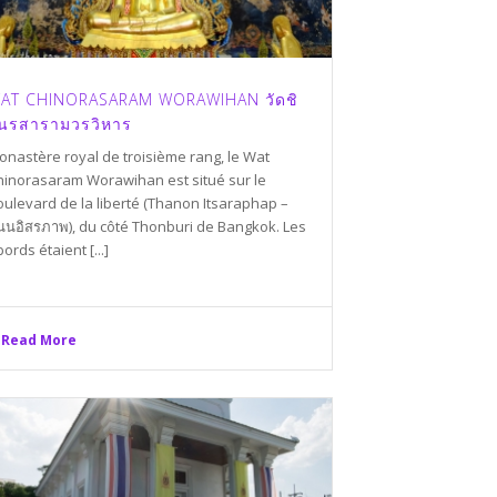
AT CHINORASARAM WORAWIHAN วัดชิ
นรสารามวรวิหาร
onastère royal de troisième rang, le Wat
hinorasaram Worawihan est situé sur le
oulevard de la liberté (Thanon Itsaraphap –
นนอิสรภาพ), du côté Thonburi de Bangkok. Les
ords étaient [...]
Read More