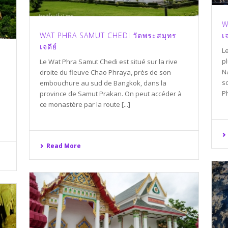
W
WAT PHRA SAMUT CHEDI วัดพระสมุทร
เจ
เจดีย์
L
p
Le Wat Phra Samut Chedi est situé sur la rive
N
droite du fleuve Chao Phraya, près de son
s
embouchure au sud de Bangkok, dans la
Ph
province de Samut Prakan. On peut accéder à
ce monastère par la route [...]
Read More