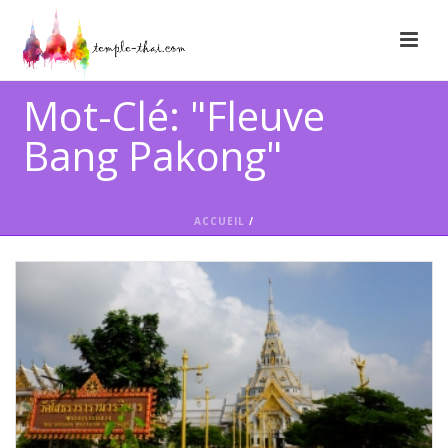
Mot-Clé: "Fleuve
Bang Pakong"
ACCUEIL
/