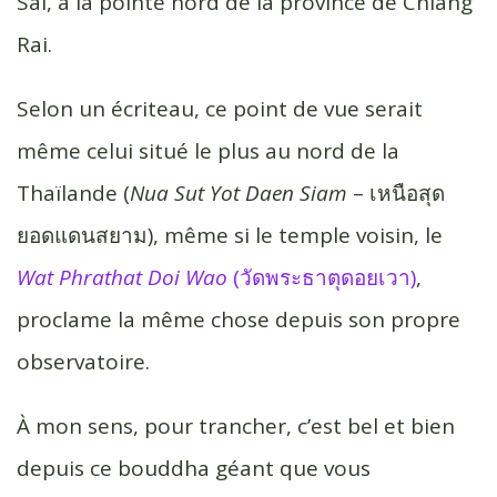
Sai, à la pointe nord de la province de Chiang
Rai.
Selon un écriteau, ce point de vue serait
même celui situé le plus au nord de la
Thaïlande (
Nua Sut Yot Daen Siam
– เหนือ​สุด​
ยอด​แดน​สยาม), même si le temple voisin, le
Wat Phrathat Doi Wao
(วัดพระธาตุดอยเวา)
,
proclame la même chose depuis son propre
observatoire.
À mon sens, pour trancher, c’est bel et bien
depuis ce bouddha géant que vous