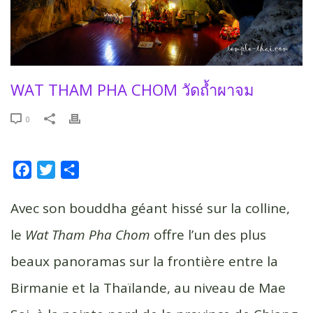
WAT THAM PHA CHOM วัดถ้ำผาจม
0
F
T
P
a
w
a
c
i
r
Avec son bouddha géant hissé sur la colline,
e
t
t
le
Wat Tham Pha Chom
offre l’un des plus
b
t
a
beaux panoramas sur la frontière entre la
o
e
g
o
r
e
Birmanie et la Thaïlande, au niveau de Mae
k
r