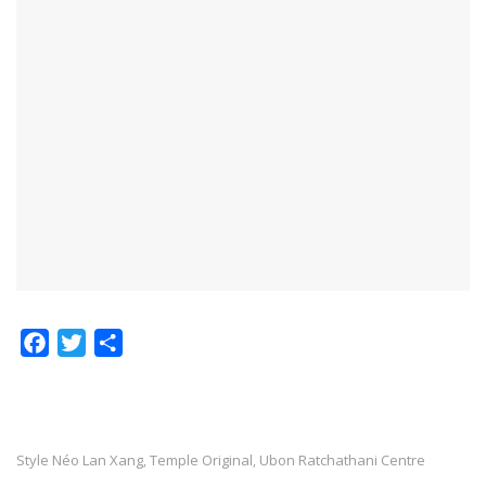
F
T
P
a
w
a
c
i
r
e
t
t
b
t
a
Style Néo Lan Xang
Temple Original
Ubon Ratchathani Centre
,
,
o
e
g