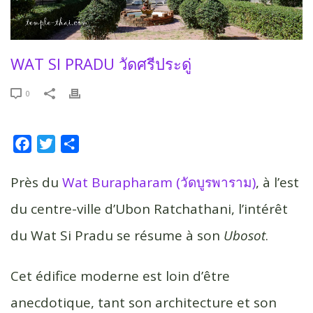
WAT SI PRADU วัดศรีประดู่
0
F
T
P
a
w
a
c
i
r
Près du
Wat Burapharam (วัดบูรพาราม)
, à l’est
e
t
t
du centre-ville d’Ubon Ratchathani, l’intérêt
b
t
a
du Wat Si Pradu se résume à son
Ubosot
.
o
e
g
o
r
e
k
r
Cet édifice moderne est loin d’être
anecdotique, tant son architecture et son