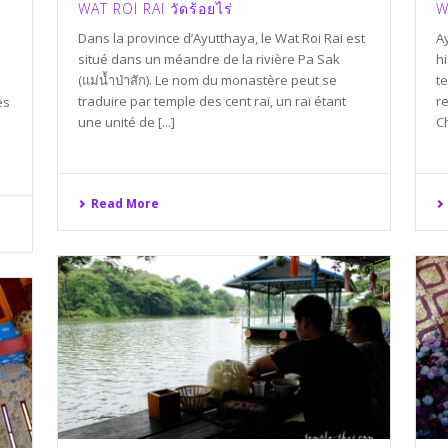
WAT ROI RAI วัดร้อยไร่
W
Dans la province d’Ayutthaya, le Wat Roi Rai est
A
situé dans un méandre de la rivière Pa Sak
hi
(แม่น้ำป่าสัก). Le nom du monastère peut se
t
traduire par temple des cent raï, un raï étant
r
es
une unité de [...]
Ch
Read More