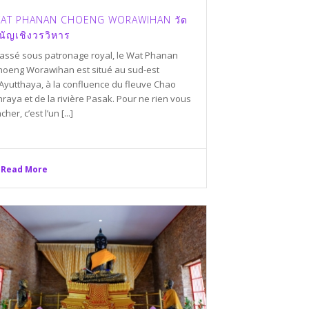
AT PHANAN CHOENG WORAWIHAN วัด
นัญเชิงวรวิหาร
lassé sous patronage royal, le Wat Phanan
hoeng Worawihan est situé au sud-est
’Ayutthaya, à la confluence du fleuve Chao
raya et de la rivière Pasak. Pour ne rien vous
cher, c’est l’un [...]
Read More