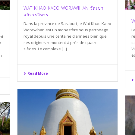
WAT KHAO KAEO WORAWIHAN วัดเขา
แก้ววรวิหาร
ท
W
Dans la province de Saraburi, le Wat Khao Kaeo
Worawihan est un monastère sous patronage
L
royal depuis une centaine d’années bien que
r
nt
ses origines remontent à près de quatre
sa
o
siècles. Le complexe [...]
Vi
éd
n
Read More