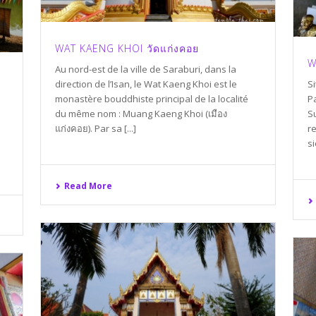
WAT KAENG KHOI วัดแก่งคอย
W
Au nord-est de la ville de Saraburi, dans la
direction de l’Isan, le Wat Kaeng Khoi est le
S
monastère bouddhiste principal de la localité
P
du même nom : Muang Kaeng Khoi (เมือง
S
แก่งคอย). Par sa [...]
re
si
Read More