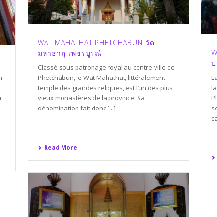
WAT MAHATHAT PHETCHABUN วัด
W
มหาธาตุ เพชรบูรณ์
ป
Classé sous patronage royal au centre-ville de
n
Phetchabun, le Wat Mahathat, littéralement
La
temple des grandes reliques, est l’un des plus
la
à
vieux monastères de la province. Sa
P
dénomination fait donc [...]
s
ca
Read More