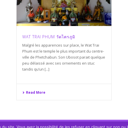
WAT TRAI PHUM วัดไตรภูมิ
Malgré les apparences sur place, le Wat Trai
Phum est le temple le plus important du centre-
ville de Phetchabun. Son Ubosot parait quelque
peu délaissé avec ses ornements en stuc
tandis qu’un [...]
Read More
du site. Vous avez la possibilité de les refuser en cliquant sur non ou 