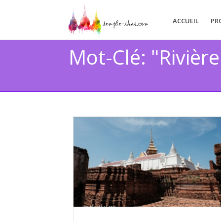
ACCUEIL
PR
Mot-Clé: "Rivièr