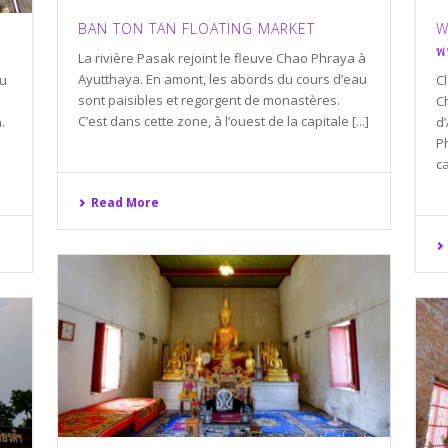
BAN TON TAN FLOATING MARKET
W
พ
La rivière Pasak rejoint le fleuve Chao Phraya à
Ayutthaya. En amont, les abords du cours d’eau
du
C
sont paisibles et regorgent de monastères.
C
C’est dans cette zone, à l’ouest de la capitale [...]
.
d
Ph
ca
Read More