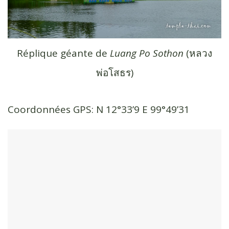
Réplique géante de
Luang Po Sothon
(หลวง
พ่อโสธร)
Coordonnées GPS: N 12°33’9 E 99°49’31