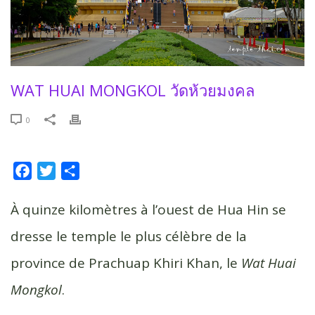
WAT HUAI MONGKOL วัดห้วยมงคล
0
F
T
P
a
w
a
c
i
r
À quinze kilomètres à l’ouest de Hua Hin se
e
t
t
dresse le temple le plus célèbre de la
b
t
a
province de Prachuap Khiri Khan, le
Wat Huai
o
e
g
o
r
e
Mongkol
.
k
r