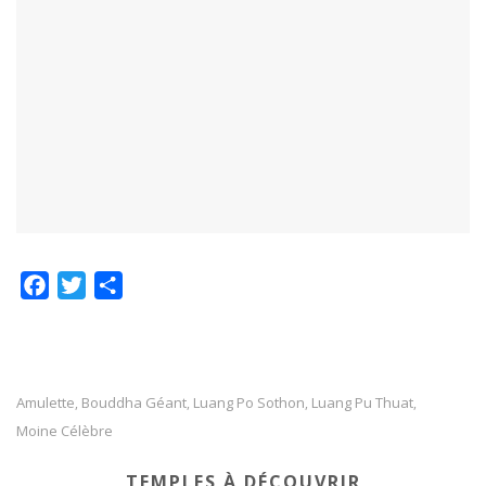
F
T
P
a
w
a
c
i
r
e
t
t
b
t
a
Amulette
Bouddha Géant
Luang Po Sothon
Luang Pu Thuat
,
,
,
,
o
e
g
Moine Célèbre
o
r
e
TEMPLES À DÉCOUVRIR
k
r