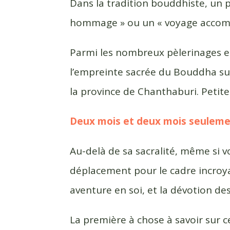
c
i
r
Dans la tradition bouddhiste, un 
e
t
t
hommage » ou un « voyage accompl
b
t
a
o
e
g
Parmi les nombreux pèlerinages en
o
r
e
k
r
l’empreinte sacrée du Bouddha su
la province de Chanthaburi. Petite 
Deux mois et deux mois seulem
Au-delà de sa sacralité, même si v
déplacement pour le cadre incroya
aventure en soi, et la dévotion des
La première à chose à savoir sur c