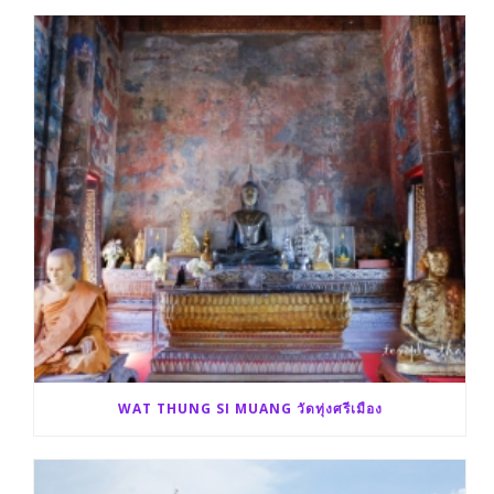
k
r
WAT THUNG SI MUANG วัดทุ่งศรีเมือง