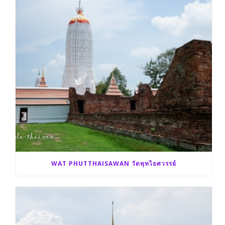
WAT PHUTTHAISAWAN วัดพุทไธศวรรย์