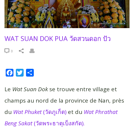
WAT SUAN DOK PUA วัดสวนดอก ปัว
0
F
T
P
a
w
a
c
i
r
Le
Wat Suan Dok
se trouve entre village et
e
t
t
champs au nord de la province de Nan, près
b
t
a
du
Wat Phuket
(วัดภูเก็ต)
et du
Wat Phrathat
o
e
g
o
r
e
Beng Sakat
(วัดพระธาตุเบ็งสกัด).
k
r