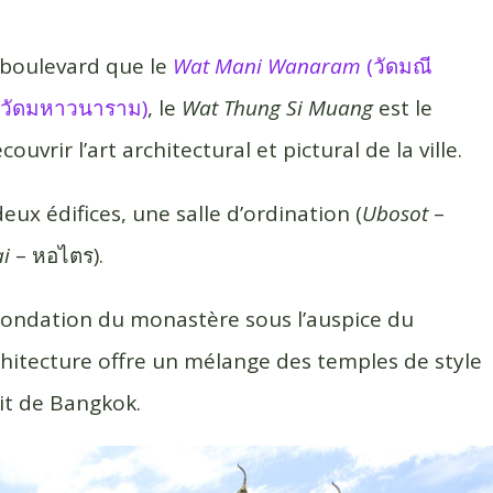
 boulevard que le
Wat Mani Wanaram
(วัดมณี
วัดมหาวนาราม)
, le
Wat Thung Si Muang
est le
uvrir l’art architectural et pictural de la ville.
x édifices, une salle d’ordination (
Ubosot
–
i
– หอไตร).
 fondation du monastère sous l’auspice du
chitecture offre un mélange des temples de style
oit de Bangkok.