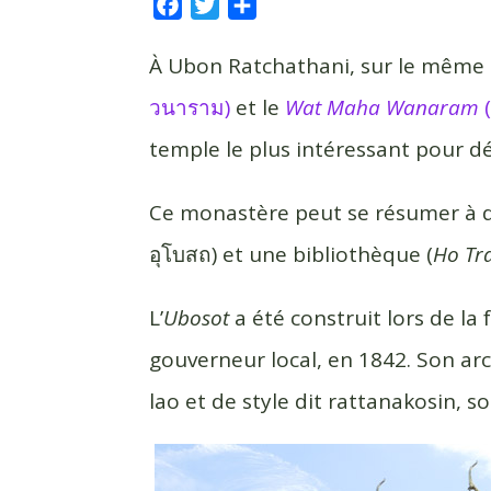
F
T
P
a
w
a
c
i
r
À Ubon Ratchathani, sur le même
e
t
t
วนาราม)
et le
Wat Maha Wanaram
(
b
t
a
temple le plus intéressant pour déco
o
e
g
o
r
e
k
r
Ce monastère peut se résumer à deu
อุโบสถ) et une bibliothèque (
Ho Tra
L’
Ubosot
a été construit lors de la
gouverneur local, en 1842. Son ar
lao et de style dit rattanakosin, s