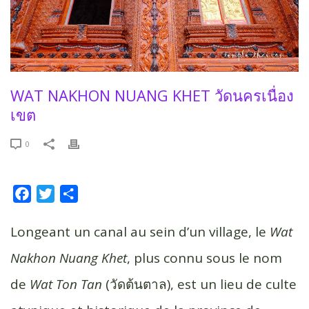
WAT NAKHON NUANG KHET วัดนครเนื่อง
เขต
0
F
T
P
a
w
a
c
i
r
Longeant un canal au sein d’un village, le
Wat
e
t
t
Nakhon Nuang Khet
, plus connu sous le nom
b
t
a
de
Wat Ton Tan
(วัดต้นตาล), est un lieu de culte
o
e
g
o
r
e