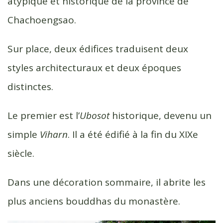
atypique et historique de la province de
k
r
Chachoengsao.
Sur place, deux édifices traduisent deux
styles architecturaux et deux époques
distinctes.
Le premier est l’
Ubosot
historique, devenu un
simple
Viharn
. Il a été édifié à la fin du XIXe
siècle.
Dans une décoration sommaire, il abrite les
plus anciens bouddhas du monastère.