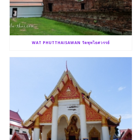
WAT PHUTTHAISAWAN วัดพุทไธศวรรย์