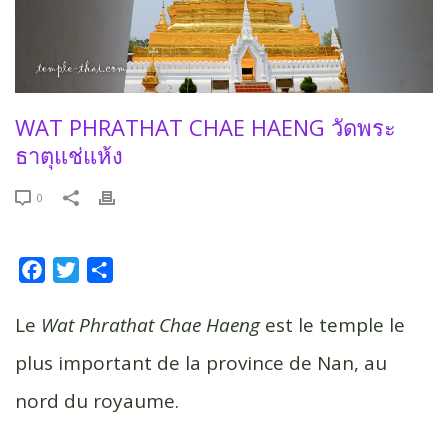
WAT PHRATHAT CHAE HAENG วัดพระ
ธาตุแช่แห้ง
0
F
T
P
a
w
a
c
i
r
Le
Wat Phrathat Chae Haeng
est le temple le
e
t
t
plus important de la province de Nan, au
b
t
a
nord du royaume.
o
e
g
o
r
e