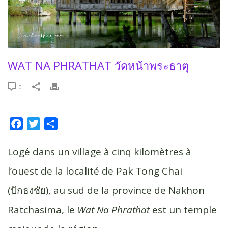
WAT NA PHRATHAT วัดหน้าพระธาตุ
0
F
T
P
a
w
a
c
i
r
Logé dans un village à cinq kilomètres à
e
t
t
l’ouest de la localité de Pak Tong Chai
b
t
a
(ปักธงชัย), au sud de la province de Nakhon
o
e
g
o
r
e
Ratchasima, le
Wat Na Phrathat
est un temple
k
r