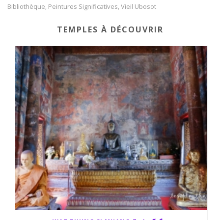
b
t
a
Bibliothèque
Peintures Significatives
Vieil Ubosot
,
,
o
e
g
TEMPLES À DÉCOUVRIR
o
r
e
k
r