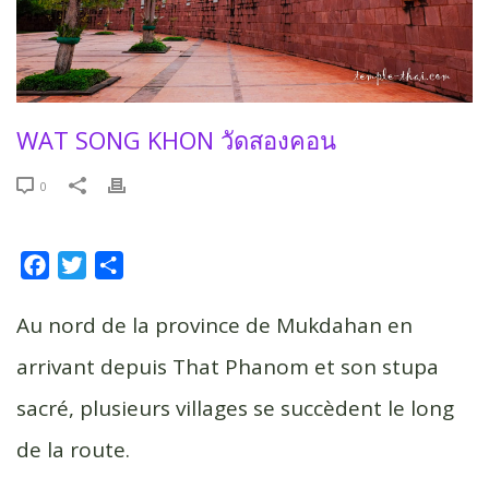
WAT SONG KHON วัดสองคอน
0
F
T
P
a
w
a
c
i
r
Au nord de la province de Mukdahan en
e
t
t
arrivant depuis That Phanom et son stupa
b
t
a
sacré, plusieurs villages se succèdent le long
o
e
g
o
r
e
de la route.
k
r