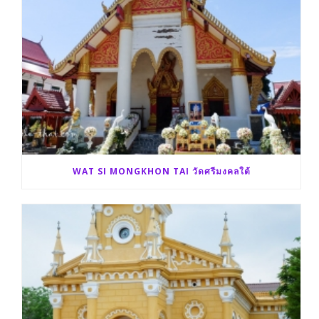
WAT SI MONGKHON TAI วัดศรีมงคลใต้