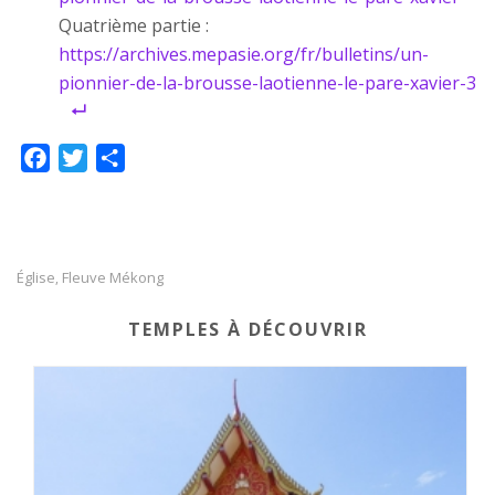
Quatrième partie :
https://archives.mepasie.org/fr/bulletins/un-
pionnier-de-la-brousse-laotienne-le-pare-xavier-3
F
T
P
a
w
a
c
i
r
e
t
t
b
t
a
Église
Fleuve Mékong
,
o
e
g
TEMPLES À DÉCOUVRIR
o
r
e
k
r