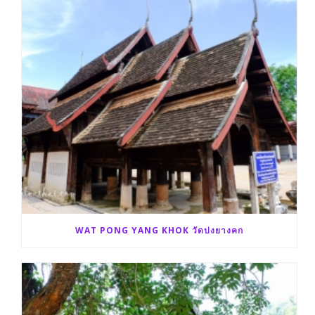
WAT PONG YANG KHOK วัดปงยางคก