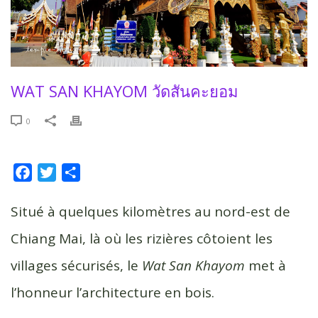
WAT SAN KHAYOM วัดสันคะยอม
0
F
T
P
a
w
a
c
i
r
Situé à quelques kilomètres au nord-est de
e
t
t
Chiang Mai, là où les rizières côtoient les
b
t
a
villages sécurisés, le
Wat San Khayom
met à
o
e
g
o
r
e
l’honneur l’architecture en bois.
k
r