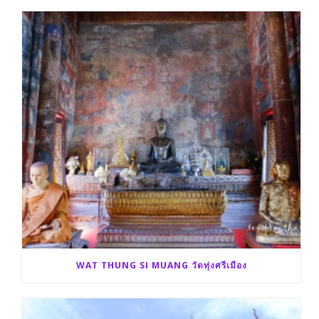
k
r
WAT THUNG SI MUANG วัดทุ่งศรีเมือง