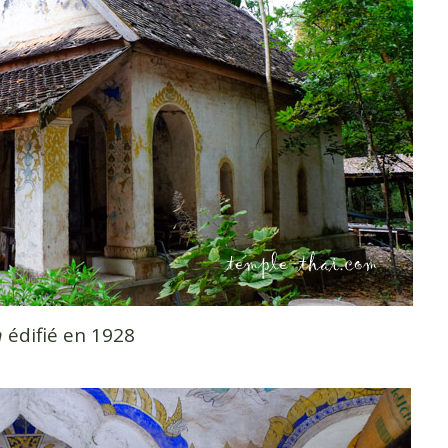
m
édifié en 1928