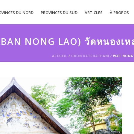
OVINCES DU NORD
PROVINCES DU SUD
ARTICLES
À PROPOS
AN NONG LAO) วัดหนองเหล่า
ACCUEIL
/
UBON RATCHATHANI
/ WAT NONG L