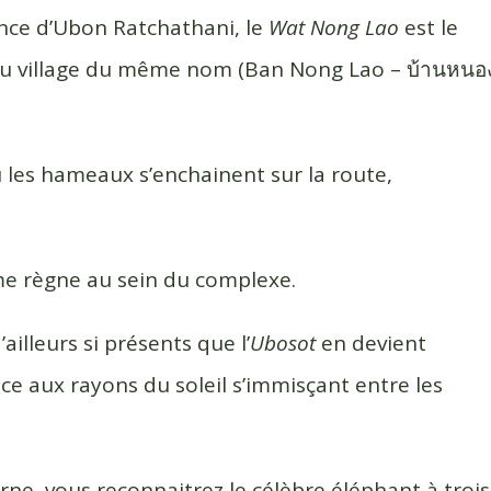
nce d’Ubon Ratchathani, le
Wat Nong Lao
est le
du village du même nom (Ban Nong Lao – บ้านหนอ
 les hameaux s’enchainent sur la route,
lme règne au sein du complexe.
ailleurs si présents que l’
Ubosot
en devient
ce aux rayons du soleil s’immisçant entre les
e, vous reconnaitrez le célèbre éléphant à trois