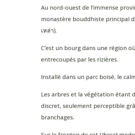
c
i
r
Au nord-ouest de l’immense provi
e
t
t
monastère bouddhiste principal 
b
t
a
เหล่า).
o
e
g
o
r
e
k
r
C’est un bourg dans une région où
entrecoupés par les rizières.
Installé dans un parc boisé, le ca
Les arbres et la végétation étant d’
discret, seulement perceptible grâ
branchages.
Sur le fronton de cet
Ubosot
modern