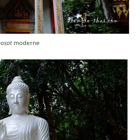
osot
moderne