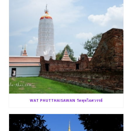
WAT PHUTTHAISAWAN วัดพุทไธศวรรย์