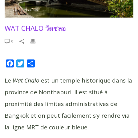
WAT CHALO วัดชลอ
0
F
T
P
a
w
a
c
i
r
Le
Wat Chalo
est un temple historique dans la
e
t
t
province de Nonthaburi. Il est situé à
b
t
a
proximité des limites administratives de
o
e
g
o
r
e
Bangkok et on peut facilement s’y rendre via
k
r
la ligne MRT de couleur bleue.