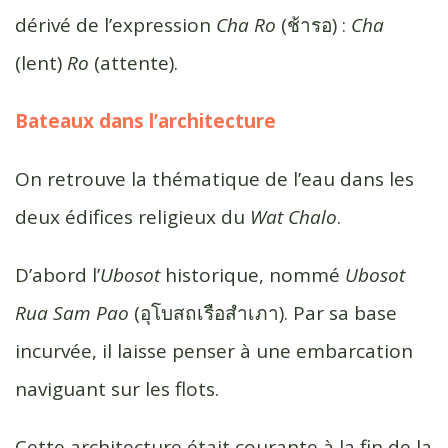
dérivé de l’expression
Cha Ro
(ช้ารอ) :
Cha
(lent)
Ro
(attente).
Bateaux dans l’architecture
On retrouve la thématique de l’eau dans les
deux édifices religieux du
Wat Chalo
.
D’abord l’
Ubosot
historique, nommé
Ubosot
Rua Sam Pao
(อุโบสถ​เรือ​สำ​เภา). Par sa base
incurvée, il laisse penser à une embarcation
naviguant sur les flots.
Cette architecture était courante à la fin de la