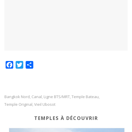
F
T
P
a
w
a
c
i
r
e
t
t
b
t
a
Bangkok Nord
Canal
Ligne BTS/MRT
Temple Bateau
,
,
,
,
o
e
g
Temple Original
Vieil Ubosot
,
o
r
e
TEMPLES À DÉCOUVRIR
k
r