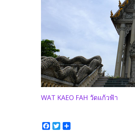
WAT KAEO FAH วัดแก้วฟ้า
F
T
P
a
w
a