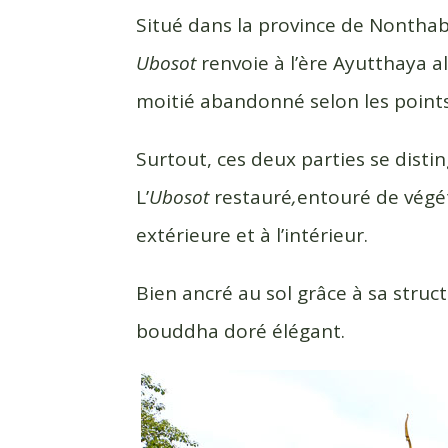
c
i
r
Situé dans la province de Nonthab
e
t
t
Ubosot
renvoie à l’ère Ayutthaya a
b
t
a
moitié abandonné selon les points
o
e
g
o
r
e
k
r
Surtout, ces deux parties se disti
L’
Ubosot
restauré
,
entouré de végét
extérieure et à l’intérieur.
Bien ancré au sol grâce à sa struc
bouddha doré élégant.