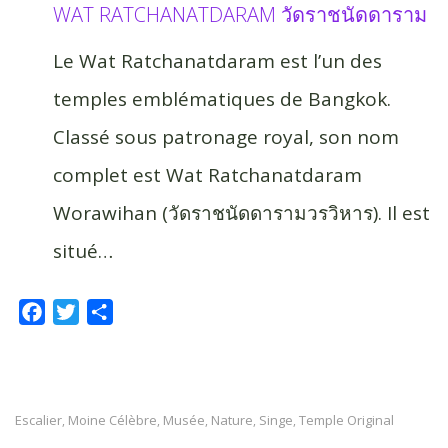
WAT RATCHANATDARAM วัดราชนัดดาราม
Le Wat Ratchanatdaram est l’un des
temples emblématiques de Bangkok.
Classé sous patronage royal, son nom
complet est Wat Ratchanatdaram
Worawihan (วัดราชนัดดารามวรวิหาร). Il est
situé…
F
T
P
a
w
a
c
i
r
e
t
t
b
t
a
Escalier
Moine Célèbre
Musée
Nature
Singe
Temple Original
,
,
,
,
,
o
e
g