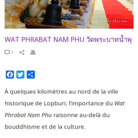
WAT PHRABAT NAM PHU วัดพระบาทน้ำพุ
0
F
T
P
a
w
a
c
i
r
À quelques kilomètres au nord de la ville
e
t
t
historique de Lopburi, l’importance du
Wat
b
t
a
Phrabat Nam Phu
raisonne au-delà du
o
e
g
o
r
e
bouddhisme et de la culture.
k
r