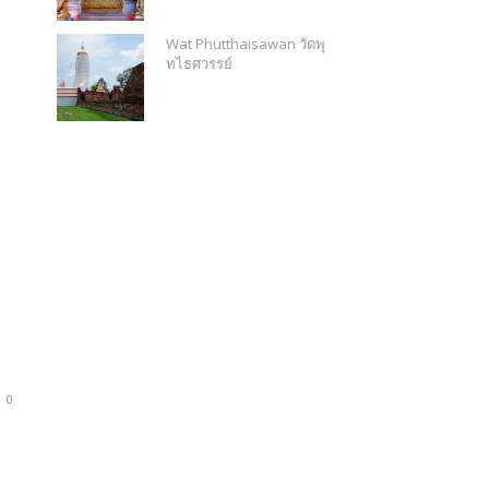
Wat Phutthaisawan วัดพุ
ทไธศวรรย์
0