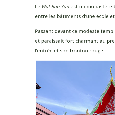
c
i
r
Le
Wat Bun Yun
est un monastère b
e
t
t
entre les bâtiments d’une école et 
b
t
a
o
e
g
Passant devant ce modeste temple pa
o
r
e
k
r
et paraissait fort charmant au pre
l’entrée et son fronton rouge.