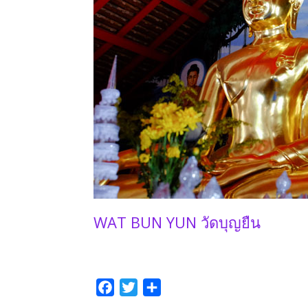
WAT BUN YUN วัดบุญยืน
F
T
P
a
w
a