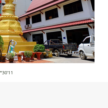
°30’11