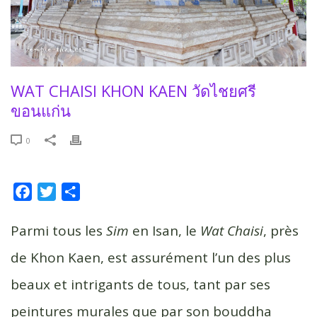
WAT CHAISI KHON KAEN วัดไชยศรี
ขอนแก่น
0
F
T
P
a
w
a
c
i
r
Parmi tous les
Sim
en Isan, le
Wat Chaisi
, près
e
t
t
de Khon Kaen, est assurément l’un des plus
b
t
a
beaux et intrigants de tous, tant par ses
o
e
g
o
r
e
peintures murales que par son bouddha