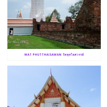
WAT PHUTTHAISAWAN วัดพุทไธศวรรย์