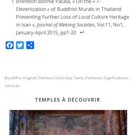
Brereton Bonnie Pacala, « On the « 7-
Elevenization » of Buddhist Murals in Thailand:
Preventing Further Loss of Local Culture Heritage
in Isan »,
Journal of Mekong Societies
, Vol.11, No1,
January-April 2015, pp1-20
F
T
P
a
w
a
c
i
r
e
t
t
b
t
a
Bouddha Original
Peinture Style Hup Taem
Peintures Significatives
,
,
,
o
e
g
Sim Isan
o
r
e
TEMPLES À DÉCOUVRIR
k
r