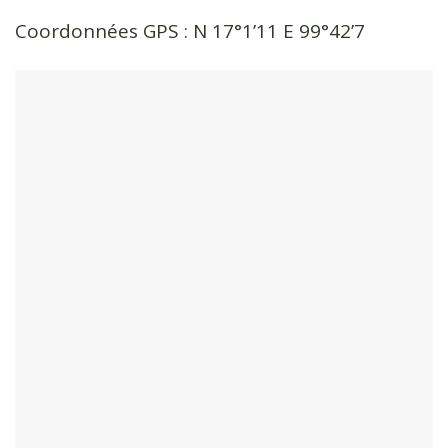
Coordonnées GPS : N 17°1’11 E 99°42’7