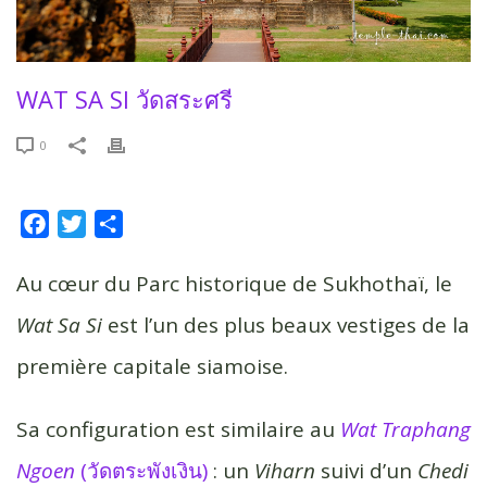
WAT SA SI วัดสระศรี
0
F
T
P
a
w
a
c
i
r
Au cœur du Parc historique de Sukhothaï, le
e
t
t
Wat Sa Si
est l’un des plus beaux vestiges de la
b
t
a
première capitale siamoise.
o
e
g
o
r
e
k
r
Sa configuration est similaire au
Wat Traphang
Ngoen
(วัดตระพังเงิน)
: un
Viharn
suivi d’un
Chedi