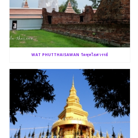
WAT PHUTTHAISAWAN วัดพุทไธศวรรย์