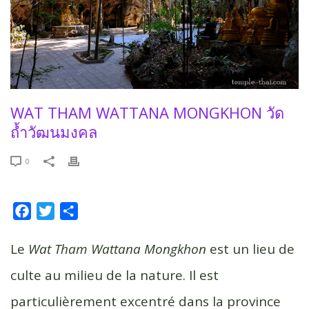
WAT THAM WATTANA MONGKHON วัด
ถ้ำวัฒนมงคล
0
F
T
P
a
w
a
c
i
r
Le
Wat Tham Wattana Mongkhon
est un lieu de
e
t
t
culte au milieu de la nature. Il est
b
t
a
particulièrement excentré dans la province
o
e
g