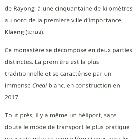
o
r
e
de Rayong, à une cinquantaine de kilomètres
k
r
au nord de la première ville d’importance,
Klaeng (แกลง).
Ce monastère se décompose en deux parties
distinctes. La première est la plus
traditionnelle et se caractérise par un
immense
Chedi
blanc, en construction en
2017.
Tout près, il y a même un héliport, sans
doute le mode de transport le plus pratique
pour rejoindre ce monastère si vous avez les