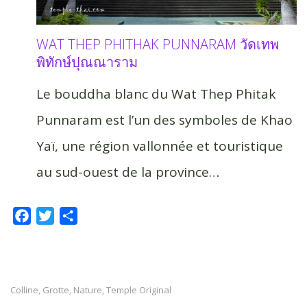
WAT THEP PHITHAK PUNNARAM วัดเทพ
พิทักษ์ปุณณาราม
Le bouddha blanc du Wat Thep Phitak
Punnaram est l’un des symboles de Khao
Yaï, une région vallonnée et touristique
au sud-ouest de la province…
F
T
P
a
w
a
c
i
r
e
t
t
b
t
a
Colline
Grotte
Nature
Temple Original
,
,
,
o
e
g