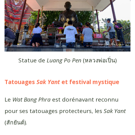
Statue de
Luang Po Pen
(หลวงพ่อ​เปิ่น)
Tatouages
Sak Yant
et festival mystique
Le
Wat Bang Phra
est dorénavant reconnu
pour ses tatouages protecteurs, les
Sak Yant
(สักยันต์).