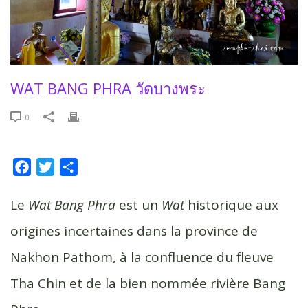
WAT BANG PHRA วัดบางพระ
0
F
T
P
a
w
a
c
i
r
Le
Wat Bang Phra
est un
Wat
historique aux
e
t
t
origines incertaines dans la province de
b
t
a
Nakhon Pathom, à la confluence du fleuve
o
e
g
o
r
e
Tha Chin et de la bien nommée rivière Bang
k
r