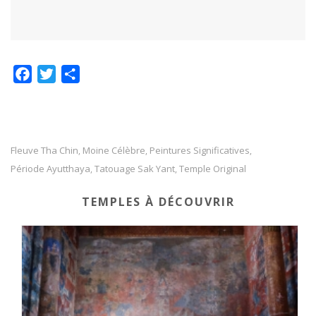
F
T
P
a
w
a
c
i
r
e
t
t
b
t
a
Fleuve Tha Chin
Moine Célèbre
Peintures Significatives
,
,
,
o
e
g
Période Ayutthaya
Tatouage Sak Yant
Temple Original
,
,
o
r
e
TEMPLES À DÉCOUVRIR
k
r