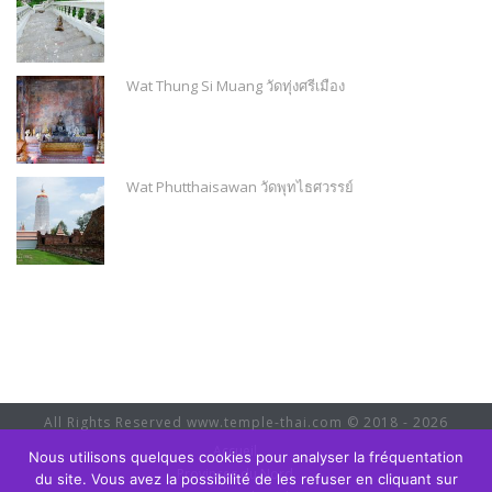
Wat Thung Si Muang วัดทุ่งศรีเมือง
Wat Phutthaisawan วัดพุทไธศวรรย์
All Rights Reserved www.temple-thai.com © 2018 - 2026
Accueil
Nous utilisons quelques cookies pour analyser la fréquentation
Provinces du Nord
du site. Vous avez la possibilité de les refuser en cliquant sur