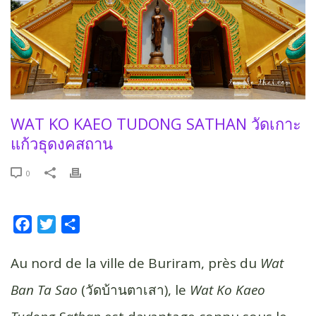
WAT KO KAEO TUDONG SATHAN วัดเกาะ
แก้วธุดงคสถาน
0
F
T
P
a
w
a
c
i
r
Au nord de la ville de Buriram, près du
Wat
e
t
t
Ban Ta Sao
(วัดบ้านตาเสา), le
Wat Ko Kaeo
b
t
a
o
e
g