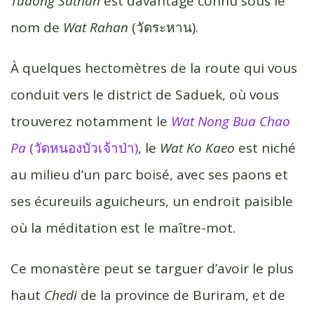
Tudong Sathan
est davantage connu sous le
o
r
e
nom de
Wat Rahan
(วัดระหาน).
k
r
À quelques hectomètres de la route qui vous
conduit vers le district de Saduek, où vous
trouverez notamment le
Wat Nong Bua Chao
Pa
(วัดหนองบัวเจ้าป่า)
, le
Wat Ko Kaeo
est niché
au milieu d’un parc boisé, avec ses paons et
ses écureuils aguicheurs, un endroit paisible
où la méditation est le maître-mot.
Ce monastère peut se targuer d’avoir le plus
haut
Chedi
de la province de Buriram, et de