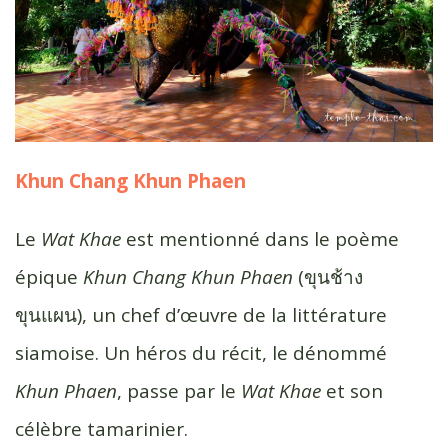
Khun Chang Khun Phaen
Le
Wat Khae
est mentionné dans le poème
épique
Khun Chang Khun Phaen
(ขุนช้าง
ขุนแผน), un chef d’œuvre de la littérature
siamoise. Un héros du récit, le dénommé
Khun Phaen
, passe par le
Wat Khae
et son
célèbre tamarinier.