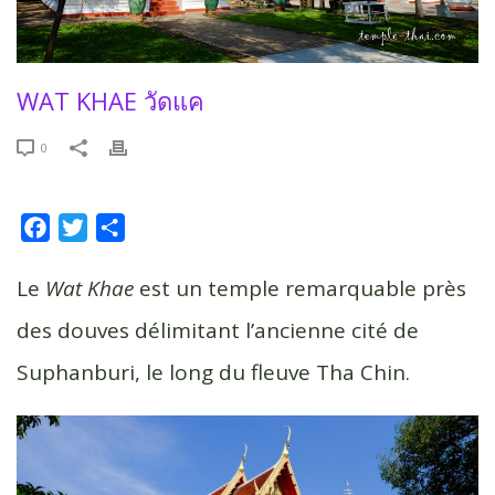
WAT KHAE วัดแค
0
F
T
P
a
w
a
c
i
r
Le
Wat Khae
est un temple remarquable près
e
t
t
des douves délimitant l’ancienne cité de
b
t
a
Suphanburi, le long du fleuve Tha Chin.
o
e
g
o
r
e
k
r