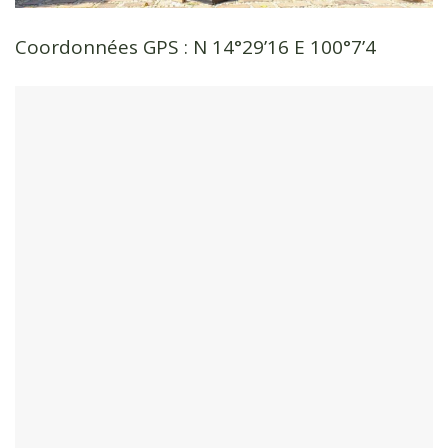
Coordonnées GPS : N 14°29’16 E 100°7’4