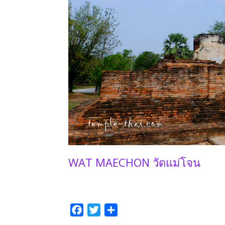
WAT MAECHON วัดแม่โจน
F
T
P
a
w
a