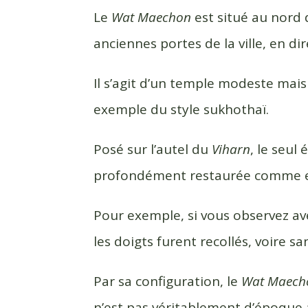
c
i
r
Le
Wat Maechon
est situé au nord 
e
t
t
anciennes portes de la ville, en di
b
t
a
o
e
g
Il s’agit d’un temple modeste mais
o
r
e
k
r
exemple du style sukhothaï.
Posé sur l’autel du
Viharn
, le seul
profondément restaurée comme en
Pour exemple, si vous observez av
les doigts furent recollés, voire s
Par sa configuration, le
Wat Maech
n’est pas véritablement d’époque 